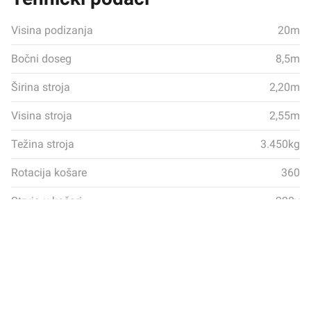
Visina podizanja
20m
Bočni doseg
8,5m
Širina stroja
2,20m
Visina stroja
2,55m
Težina stroja
3.450kg
Rotacija košare
360
Struja u košari
220v
PREUZMI BROŠURU