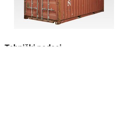
Tehnički podaci
Visina
2,38 m
Širina
2,33 m
Dužina
6 m